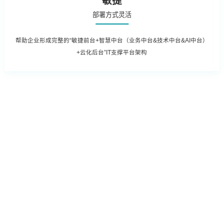
敏捷
部署方式灵活
帮助企业形成完整的“敏捷前台+智慧中台（业务中台&技术中台&AI中台）
+云化后台”IT支撑平台架构