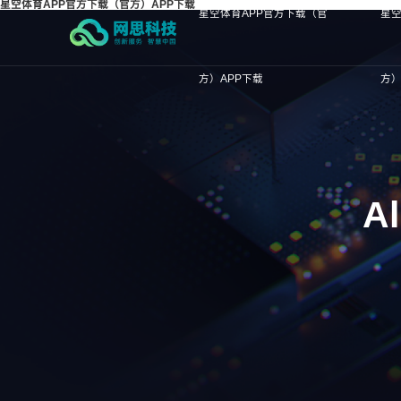
星空体育APP官方下载（官方）APP下载
星空体育APP官方下载（官
星空
方）APP下载
方）
A