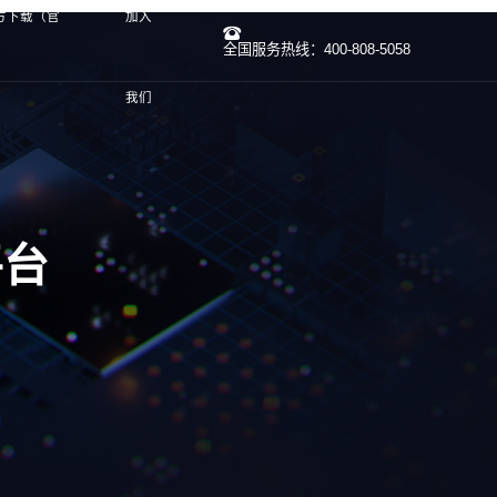
方下载（官
加入
全国服务热线：400-808-5058
我们
平台