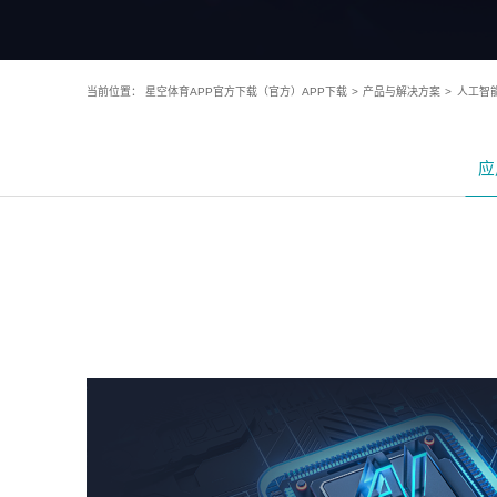
当前位置：
星空体育APP官方下载（官方）APP下载
>
产品与解决方案
>
人工智能
应