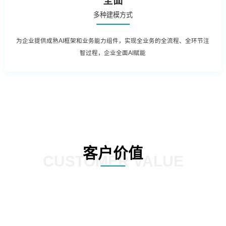
全面
多种建模方式
为企业提供成熟AI框架和业务能力组件，实现全业务的全流程、全环节注
智过程，企业全面AI赋能
客户价值
CUSTOMER VALUE