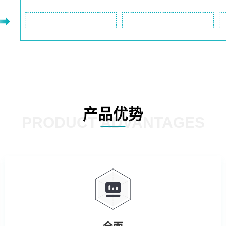
产品优势
PRODUCT ADVANTAGES