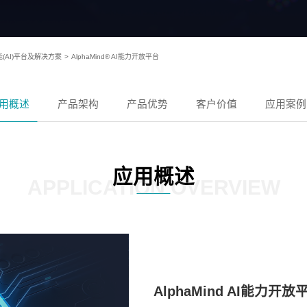
(AI)平台及解决方案
>
AlphaMind® AI能力开放平台
用概述
产品架构
产品优势
客户价值
应用案例
应用概述
APPLICATION OVERVIEW
AlphaMind AI能力开放