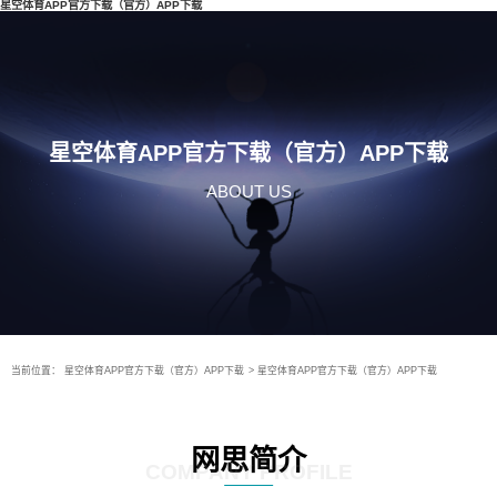
星空体育APP官方下载（官方）APP下载
星空体育APP官方下载（官方）APP下载
ABOUT US
当前位置：
星空体育APP官方下载（官方）APP下载
>
星空体育APP官方下载（官方）APP下载
网思简介
COMPANY PROFILE