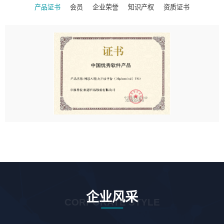
产品证书
会员
企业荣誉
知识产权
资质证书
企业风采
CORPORATE STYLE