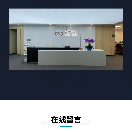
在线留言
ONLINE MESSAGE