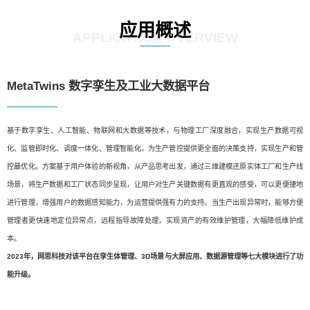
应用概述
APPLICATION OVERVIEW
MetaTwins 数字孪生及工业大数据平台
基于数字孪生、人工智能、物联网和大数据等技术，与物理工厂深度融合，实现生产数据可视
化、监管即时化、调度一体化、管理智能化，为生产管控提供更全面的决策支持，实现生产和管
控最优化。方案基于用户体验的新视角，从产品思考出发，通过三维建模还原实体工厂和生产线
场景，将生产数据和工厂状态同步呈现，让用户对生产关键数据有更直观的感受，可以更便捷地
进行管理，增强用户的数据感知能力，为运营提供强有力的支持。当生产出现异常时，能够方便
管理者更快速地定位异常点，远程指导故障处理，实现资产的有效维护管理，大幅降低维护成
本。
2023年，网思科技对该平台在孪生体管理、3D场景与大屏应用、数据源管理等七大模块进行了功
能升级。