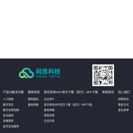
场景，及时获知运行风险，通过3D动态方式进行故障处理和远程干预。
02
管理运营决策：通过真实场景与数据的完美融合和实时呈现，真实再现实际的
生产状态，有助于管理者更高效直观的获知数据，并作出相应决策，甚至可以
对决策进行模拟推演，以达到最优化决策的目的。
03
设备资产管理：通过物联网数据的采集，实时获知设备资产状态信息和健康状
况。无需到现场即可实现资产的有效维护；同时还可定义相应的管理阈值，系
统自动预警，对设备进行预测性维护，选择性保养和更换，大幅降低设备资产
维护成本。
产品与解决方案
服务体系
星空体育APP官方下载（官方）APP下载
新闻资讯
加入我们
人工智能
服务级别
企业简介
招聘岗位
数字孪生
服务网络
星空体育APP官方下载（官方）APP下载
联系方式
数字化转型解
服务网络
留言表单
安全服务
荣誉资质
运维服务
企业风采
技术咨询服务