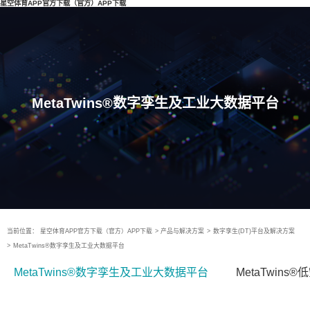
星空体育APP官方下载（官方）APP下载
MetaTwins®数字孪生及工业大数据平台
当前位置：
星空体育APP官方下载（官方）APP下载
>
产品与解决方案
>
数字孪生(DT)平台及解决方案
>
MetaTwins®数字孪生及工业大数据平台
MetaTwins®数字孪生及工业大数据平台
MetaTwin