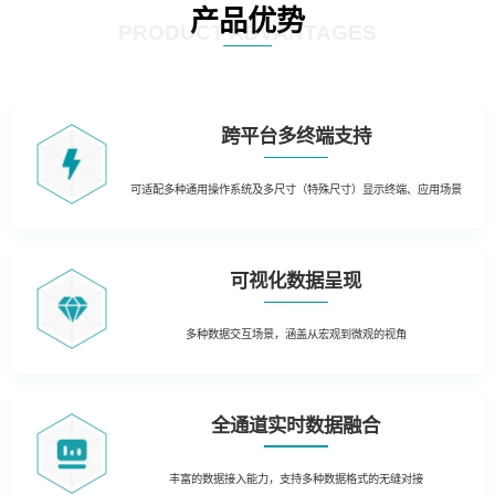
产品优势
PRODUCT ADVANTAGES
跨平台多终端支持
可适配多种通用操作系统及多尺寸（特殊尺寸）显示终端、应用场景
可视化数据呈现
多种数据交互场景，涵盖从宏观到微观的视角
全通道实时数据融合
丰富的数据接入能力，支持多种数据格式的无缝对接