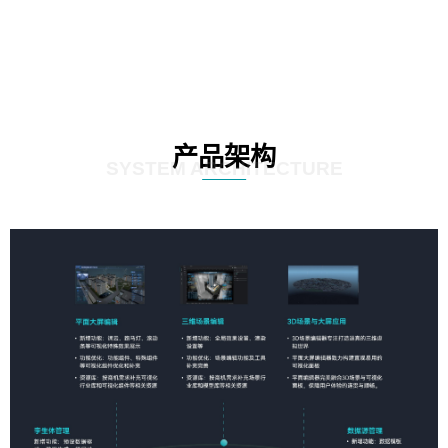
产品架构
SYSTEM ARCHITECTURE