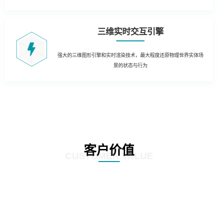
三维实时交互引擎
强大的三维图形引擎和实时渲染技术，最大程度还原物理世界实体场
景的状态与行为
客户价值
CUSTOMER VALUE
01
生产制造管理：结合实时生产数据，在3D场景中实时获知生产运营的KPI数据
和状态。同时当出现异常时，对各类报警信息进行处理和自动报警，定位到3D