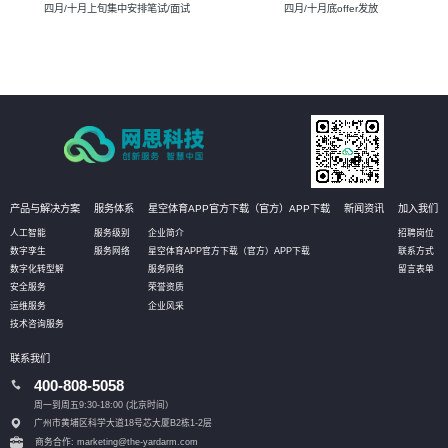
四月/十月上旬集中安排笔试/面试
四月/十月底offer发放
产品与解决方案
服务体系
星空体育APP官方下载（官方）APP下载
新闻资讯
加入我们
人工智能
服务级别
企业简介
招聘岗位
数字孪生
服务网络
星空体育APP官方下载（官方）APP下载
联系方式
数字化转型解
服务网络
留言表单
安全服务
荣誉资质
运维服务
企业风采
技术咨询服务
联系我们
400-808-5058
周一到周五9:30-18:00 (北京时间）
广州市黄埔区科学大道18号芯大厦B2栋1-2层
商务合作: marketing@the-yardarm.com