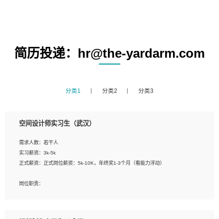
简历投递：hr@the-yardarm.com
分类1
分类2
分类3
空间设计师实习生（武汉）
需求人数：若干人
实习薪资：3k-5k
正式薪资：正式岗位薪资：5k-10K，年终奖1-3个月（看能力浮动）
岗位职责：
1、 沟通客户需求，分析其实施的可行性，辅助项目经理完成展示策划、设计；
2、 把握设计时间节点，控制设计进度，完成展示设计任务；
3、配合平面设计师完成项目最终的整体汇报方案；参与项目例会，项目完工总结报