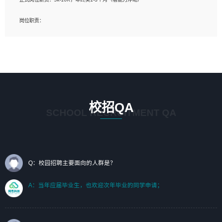
岗位要求：
岗位职责：
1、艺术设计类相关专业；（其中需求分析顾问不限专业）
1、完成主要工作：项目解决方案策划与编写，项目投标方案编写、项目申报方案编
2、热爱展览展示设计工作，熟悉行业动向，设计专业知识和产品专业知识；
写；
3、具有良好的人际沟通、准确判断客户需求并执行的能力、较强的团队合作能力和
2、人才队伍建设：完善SPL人才沉淀，积聚力量，为公司各省项目打单提供全面支
服务意识。
撑。
任职要求：
1. 熟悉 Javascript, CSS, HTML, Vue, Git;
校招QA
2. 熟悉 前端常用框架, 能独立完成设计给予的 UI 效果;
SCHOOL RECRUITMENT QA
3. 有良好的代码习惯, 低级错误出现频率低;
4. 具备优秀的沟通和协调能力，能承受比较大的工作压力;
5. 自我驱动力强, 能自主学习新知识新技术, 并具有较强的自学能力;
6. 了解前端设计及后端开发, 可快速和同事对接工作;
7. 了解或熟悉 WebGL 及相关框架优先。
Q：校园招聘主要面向的人群是？
（岗位人员专职于行业应用解决方案、项目申报方案、投标方案的策划编写）
A：当年应届毕业生，也欢迎次年毕业的同学申请；