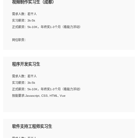
视频制作实习生（成都）
告，设计项目文件管理和资料库维护；
4、 创新设计表现形式，优化流程、提高设计工作效率；
需求人数：若干人
5、 设计内容包括但不限于：展厅/博物馆/展馆的规划与空间设计，人机界面设计，
实习薪资：3k-5k
标志及吉祥物设计，效果图后期处理等。
正式薪资：5k-10K，年终奖1-3个月（看能力浮动）
岗位要求：
岗位职责：
1、艺术设计类相关专业；
1、各类企业宣传片视频的剪辑和片头片尾包装；
2、热爱展览展示设计工作，熟悉行业动向，设计专业知识和产品专业知识；
2、广告片的后期剪辑与整体特效合成；
3、具有良好的人际沟通、准确判断客户需求并执行的能力、较强的团队合作能力和
3、特效及动画制作并了解后期合成软件。
服务意识。
程序开发实习生
岗位要求：
需求人数：若干人
1、热爱影视，责任心强，有强烈的兴趣和后期制作的主观能动性；
实习薪资：3k-5k
2、熟练使用After Effect、Photo Shop、熟练掌握视频剪辑和特效包装软件；
正式薪资：5k-10K，年终奖1-3个月（看能力浮动）
3、能对影片后期进行整体调色控制，具备一定审美感；
技能要求:Javascript, CSS, HTML, Vue
4、在剪辑上会思考，有一定编导思维；
5、踏实， 勤奋，愿意在工作中不断学习，提高自我；
工作职责：
6、能与同事友好相处。
1. 负责公司的前端项目的开发;
2. 负责公司已有项目的维护及迭代;
软件支持工程师实习生
工作要求: