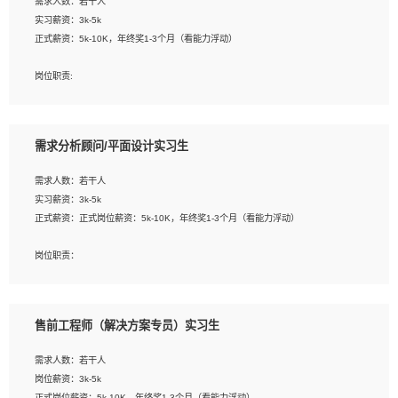
需求人数：若干人
1. 熟悉 Javascript, CSS, HTML, Vue, Git;
实习薪资：3k-5k
2. 熟悉前端常用框架, 能独立完成设计给予的 UI 效果;
正式薪资：5k-10K，年终奖1-3个月（看能力浮动）
3. 有良好的代码习惯, 低级错误出现频率低;
4. 具备优秀的沟通和协调能力，能承受比较大的工作压力;
岗位职责:
5. 自我驱动力强, 能自主学习新知识新技术, 并具有较强的自学能力;
1. 为企业客户提供软件技术服务。包括安装、升级、配置、调优、故障诊断等工
6. 了解前端设计及后端开发, 可快速和同事对接工作;
作；
7. 了解或熟悉 WebGL 及相关框架优先。
2. 在此基础上，并能为客户提供客户化技术支持方案，提升软件使用效率与价值。
需求分析顾问/平面设计实习生
任职要求:
需求人数：若干人
1. 计算机专业相关背景；
实习薪资：3k-5k
2. 自我学习和动手能力强，对操作系统、数据库有一定基础和兴趣；
正式薪资：正式岗位薪资：5k-10K，年终奖1-3个月（看能力浮动）
3.沟通能力强、有基础客户服务意识。
岗位职责：
1、 沟通客户需求，分析其实施的可行性，辅助项目经理完成展示策划、设计；
2、 把握设计时间节点，控制设计进度，完成展示设计任务；
3、配合平面设计师完成项目最终的整体汇报方案；参与项目例会，项目完工总结报
售前工程师（解决方案专员）实习生
告，设计项目文件管理和资料库维护；
4、 创新设计表现形式，优化流程、提高设计工作效率；
需求人数：若干人
5、 设计内容包括但不限于：展厅/博物馆/展馆的规划与空间设计，人机界面设计，
岗位薪资：3k-5k
标志及吉祥物设计，效果图后期处理等。
正式岗位薪资：5k-10K，年终奖1-3个月（看能力浮动）