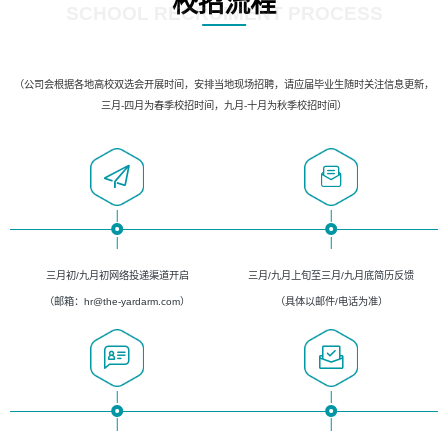
校招流程
SCHOOL RECRUIMENT PROCESS
（公司会根据各地高校双选会开展时间，安排当地现场招聘，请应届毕业生随时关注信息更新，
三月-四月为春季校招时间，九月-十月为秋季校招时间）
三月初/九月初网络投递渠道开启
三月/九月上旬至三月/九月底简历反馈
（邮箱：hr@the-yardarm.com）
（具体以邮件/电话为准）