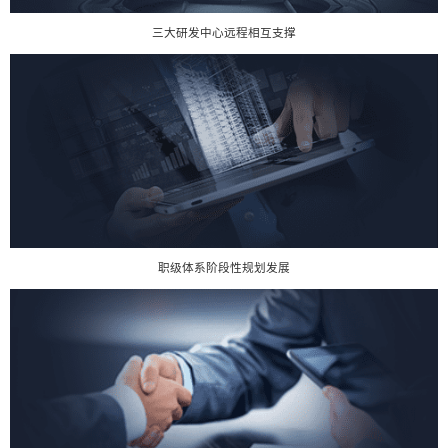
三大研发中心远程相互支撑
职级体系阶段性规划发展