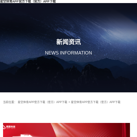
星空体育APP官方下载（官方）APP下载
新闻资讯
NEWS INFORMATION
当前位置：
星空体育APP官方下载（官方）APP下载
>
星空体育APP官方下载（官方）APP下载