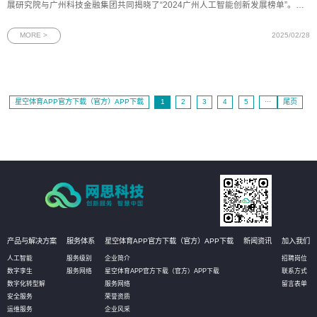
展研究院与广州科技金融集团共同揭晓了“2024广州人工智能创新发展榜单”。网
思科技凭借其在人工智能领域的卓越成就，三度荣登该榜单，并荣获“最具市场价
值企业”称号，充分展现其在人工智能创新应用场景中的示范引领作用。图为网思
MORE >
2025/02/28
科技荣获“最具市
星空体育APP官方下载（官方）APP下载
1
2
3
4
5
···
尾页
产品与解决方案
服务体系
星空体育APP官方下载（官方）APP下载
新闻资讯
加入我们
人工智能
服务级别
企业简介
招聘岗位
数字孪生
服务网络
星空体育APP官方下载（官方）APP下载
联系方式
数字化转型解
服务网络
留言表单
安全服务
荣誉资质
运维服务
企业风采