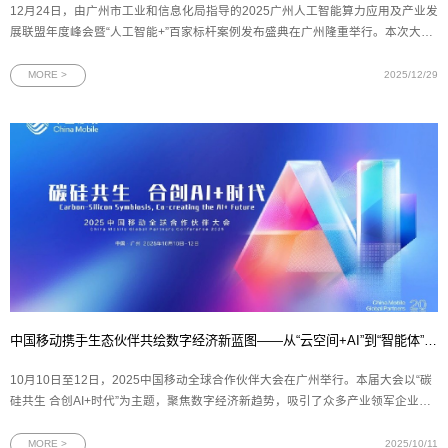
12月24日，由广州市工业和信息化局指导的2025广州人工智能算力应用及产业发
展联盟年度峰会暨“人工智能+”百家标杆案例发布盛典在广州隆重举行。本次大会
以“融合赋能 聚势突破”为主题，旨在推动广州人工智能产业的高质量发展，为行
业交流与合作搭建重要平台。网思科技荣膺广州市第三批“人工智能+”典型案例及
MORE >
2025/12/29
入选「百家案
中国移动携手生态伙伴共绘数字经济新蓝图——从“云空间+AI”到“智能体”，再到“数盾”可信流通
10月10日至12日，2025中国移动全球合作伙伴大会在广州举行。本届大会以“碳
硅共生 合创AI+时代”为主题，聚焦数字经济新趋势，吸引了众多产业领军企业与
技术创新者的参与。作为中国移动在数字生活与数据要素领域的重要创新主体，
中移互联网有限公司连续发布多项战略合作与产品成果——中国移动云盘携手新
MORE >
2025/10/11