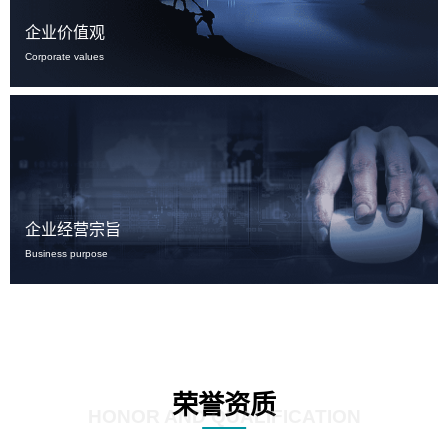
企业价值观
Corporate values
企业经营宗旨
Business purpose
荣誉资质
HONOR AND QUALIFICATION