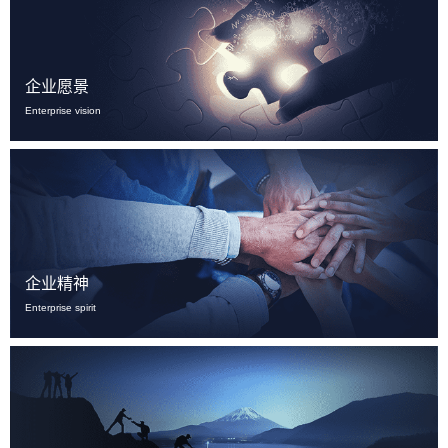
企业愿景
Enterprise vision
企业精神
Enterprise spirit