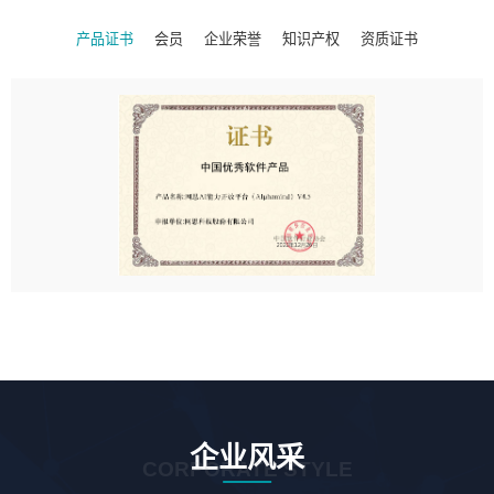
产品证书
会员
企业荣誉
知识产权
资质证书
企业风采
CORPORATE STYLE