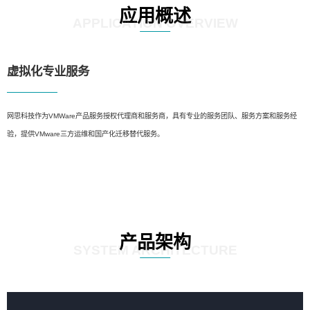
应用概述
APPLICATION OVERVIEW
虚拟化专业服务
网思科技作为VMWare产品服务授权代理商和服务商，具有专业的服务团队、服务方案和服务经
验，提供VMware三方运维和国产化迁移替代服务。
产品架构
SYSTEM ARCHITECTURE