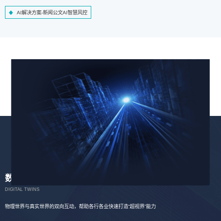
AI解决方案-新闻公文AI智慧风控
数字孪生
DIGITAL TWINS
物理世界与真实世界的双向互动，帮助各行各业快速打造“超视界”能力